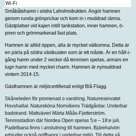
Wi-Fi
Småbåtshamn i södra Laholmsbukten. Angör hamnen
genom runda grönprickar och kom in i muddrad ränna.
Gästplatser vid kajen intill tankstation, inner hamnen, ö-
piren och grönmarkerad fast plats.
Hamnen är alltid öppen, alla är mycket välkomna. Detta är
en pärla på södra västkusten som är ett måste. Är en håll-i-
gång hamn under 2 veckor då tennisen spelas, annars en
lugn hamn med mycket charm. Hamnen är nymuddrad
vintern 2014-15.
Gästhamnen är miljöcertifierad enligt Blå Flagg.
Skåneleden för promenad o vandring. Naturreservatet
Hovshallar. Natursköna Norrvikens Trädgårdar. Underbar
badstrand. Mattväveri Märta Måås-Fjetterström.
Tennisstadion där Nordea Open spelas 5:e – 18:e juli.
Padelbana finns i anslutning till hamnen. Bjärehalvön
erbjuder också golfbanor i underbar miljö. Till detta så