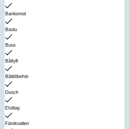
Bankomat
Bastu
Buss
Båtlyft
Båttillbehör
Dusch
Eluttag
Färskvatten