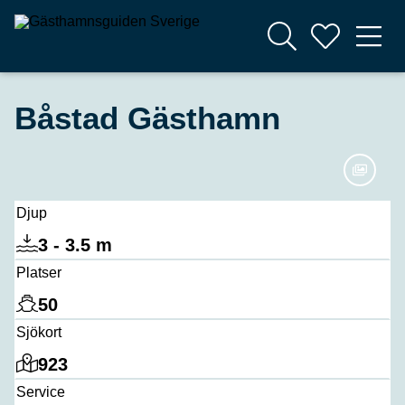
Båstad Gästhamn
Djup
3 - 3.5 m
Platser
50
Sjökort
923
Service