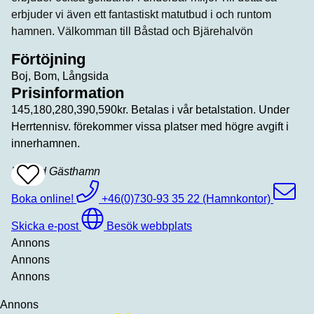
erbjuder vi även ett fantastiskt matutbud i och runtom
hamnen. Välkomman till Båstad och Bjärehalvön
Förtöjning
Boj, Bom, Långsida
Prisinformation
145,180,280,390,590kr. Betalas i vår betalstation. Under
Herrtennisv. förekommer vissa platser med högre avgift i
innerhamnen.
Båstad Gästhamn
Add
To
Favrites
Boka online!
+46(0)730-93 35 22 (Hamnkontor)
Skicka e-post
Besök webbplats
Annons
Annons
Annons
Annons