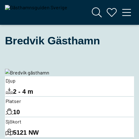
Bredvik Gästhamn
Djup
2 - 4 m
Platser
10
Sjökort
5121 NW