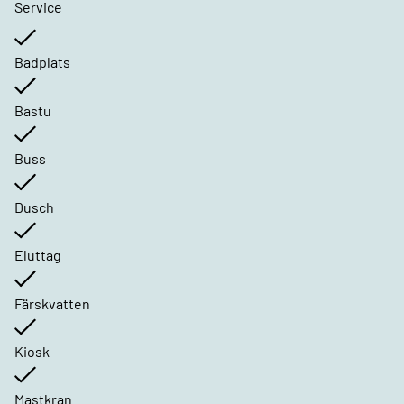
Service
Badplats
Bastu
Buss
Dusch
Eluttag
Färskvatten
Kiosk
Mastkran