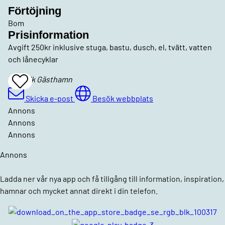
Förtöjning
Bom
Prisinformation
Avgift 250kr inklusive stuga, bastu, dusch, el, tvätt, vatten
och lånecyklar
Bredvik Gästhamn
Add
To
Favrites
Skicka e-post
Besök webbplats
Annons
Annons
Annons
Annons
Ladda ner vår nya app och få tillgång till information, inspiration,
hamnar och mycket annat direkt i din telefon.