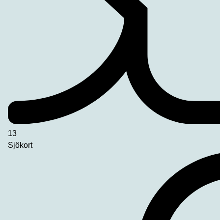
13
Sjökort