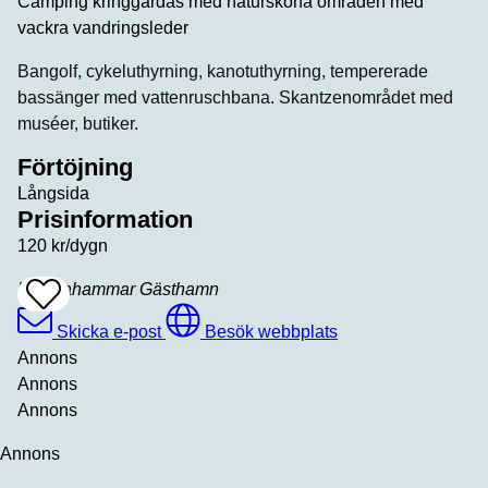
Camping kringgärdas med natursköna områden med
vackra vandringsleder
Bangolf, cykeluthyrning, kanotuthyrning, tempererade
bassänger med vattenruschbana. Skantzenområdet med
muséer, butiker.
Förtöjning
Långsida
Prisinformation
120 kr/dygn
Hallstahammar Gästhamn
Add
To
Favrites
Skicka e-post
Besök webbplats
Annons
Annons
Annons
Annons