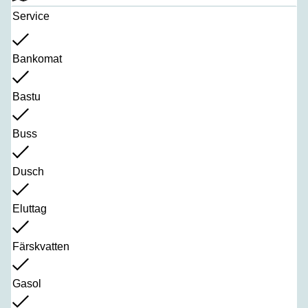
Service
Bankomat
Bastu
Buss
Dusch
Eluttag
Färskvatten
Gasol