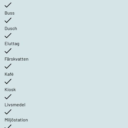
Buss
Dusch
Eluttag
Färskvatten
Kafé
Kiosk
Livsmedel
Miljöstation