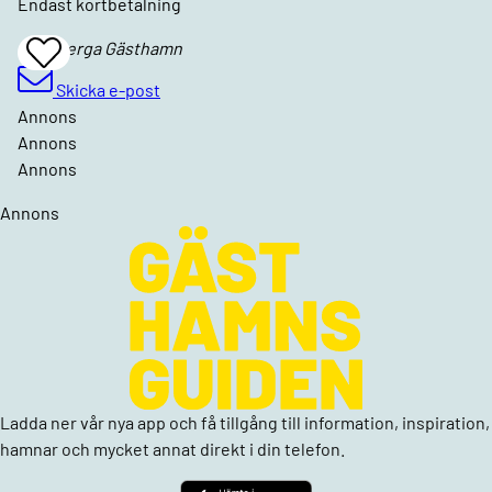
Endast kortbetalning
Kåseberga Gästhamn
Add
To
Favrites
Skicka e-post
Annons
Annons
Annons
Annons
Ladda ner vår nya app och få tillgång till information, inspiration,
hamnar och mycket annat direkt i din telefon.