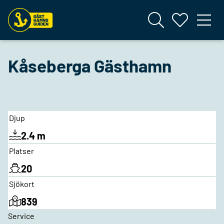
Kåseberga Gästhamn
Djup
2.4 m
Platser
20
Sjökort
839
Service