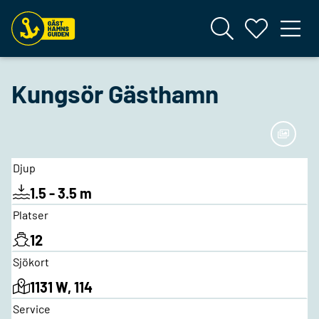
Kungsör Gästhamn
Djup
1.5 - 3.5 m
Platser
12
Sjökort
1131 W, 114
Service