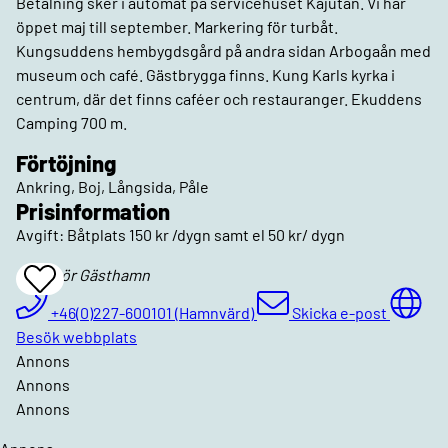
Betalning sker i automat på servicehuset Kajutan. Vi har
öppet maj till september. Markering för turbåt.
Kungsuddens hembygdsgård på andra sidan Arbogaån med
museum och café. Gästbrygga finns. Kung Karls kyrka i
centrum, där det finns caféer och restauranger. Ekuddens
Camping 700 m.
Förtöjning
Ankring, Boj, Långsida, Påle
Prisinformation
Avgift: Båtplats 150 kr /dygn samt el 50 kr/ dygn
Kungsör Gästhamn
Add
To
Favrites
+46(0)227-600101 (Hamnvärd)
Skicka e-post
Besök webbplats
Annons
Annons
Annons