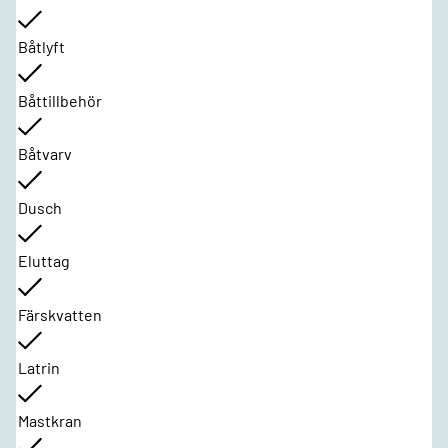
Båtlyft
Båttillbehör
Båtvarv
Dusch
Eluttag
Färskvatten
Latrin
Mastkran