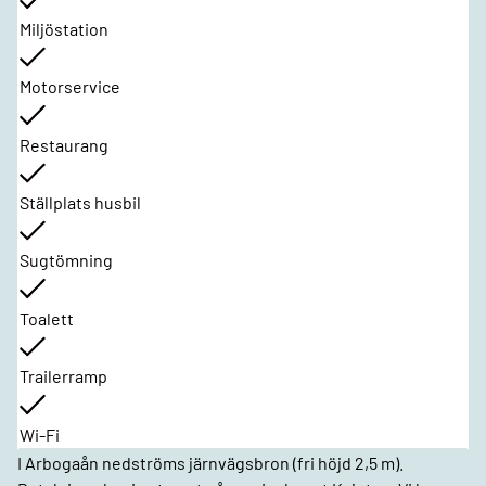
Miljöstation
Motorservice
Restaurang
Ställplats husbil
Sugtömning
Toalett
Trailerramp
Wi-Fi
I Arbogaån nedströms järnvägsbron (fri höjd 2,5 m).