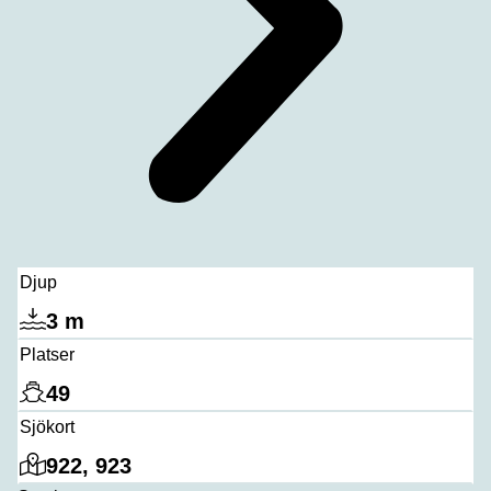
Djup
3 m
Platser
49
Sjökort
922, 923