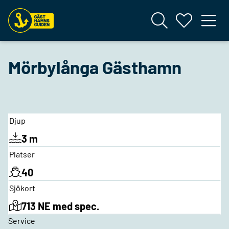
Mörbylånga Gästhamn
Djup
3 m
Platser
40
Sjökort
713 NE med spec.
Service