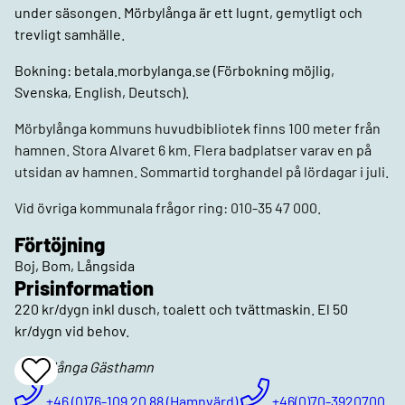
under säsongen. Mörbylånga är ett lugnt, gemytligt och
trevligt samhälle.
Bokning: betala.morbylanga.se (Förbokning möjlig,
Svenska, English, Deutsch).
Mörbylånga kommuns huvudbibliotek finns 100 meter från
hamnen. Stora Alvaret 6 km. Flera badplatser varav en på
utsidan av hamnen. Sommartid torghandel på lördagar i juli.
Vid övriga kommunala frågor ring: 010-35 47 000.
Förtöjning
Boj, Bom, Långsida
Prisinformation
220 kr/dygn inkl dusch, toalett och tvättmaskin. El 50
kr/dygn vid behov.
Mörbylånga Gästhamn
Add
To
Favrites
+46 (0)76-109 20 88 (Hamnvärd)
+46(0)70-3920700