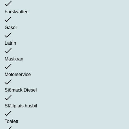
Färskvatten
Gasol
Latrin
Mastkran
Motorservice
Sjömack Diesel
Ställplats husbil
Toalett