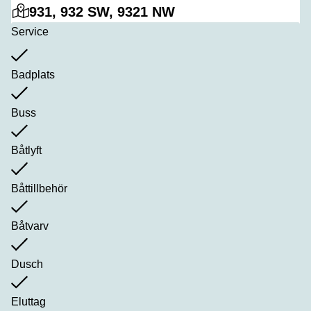
931, 932 SW, 9321 NW
Service
Badplats
Buss
Båtlyft
Båttillbehör
Båtvarv
Dusch
Eluttag