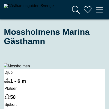
Mossholmens Marina
Gästhamn
Djup
1 - 6 m
Platser
50
Sjökort