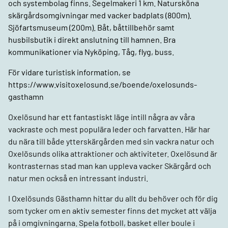
och systembolag finns. Segelmakeri 1 km. Natursköna
skärgårdsomgivningar med vacker badplats (800m).
Sjöfartsmuseum (200m). Båt, båttillbehör samt
husbilsbutik i direkt anslutning till hamnen. Bra
kommunikationer via Nyköping, Tåg, flyg, buss.
För vidare turistisk information, se
https://www.visitoxelosund.se/boende/oxelosunds-
gasthamn
Oxelösund har ett fantastiskt läge intill några av våra
vackraste och mest populära leder och farvatten. Här har
du nära till både ytterskärgården med sin vackra natur och
Oxelösunds olika attraktioner och aktiviteter. Oxelösund är
kontrasternas stad man kan uppleva vacker Skärgård och
natur men också en intressant industri.
I Oxelösunds Gästhamn hittar du allt du behöver och för dig
som tycker om en aktiv semester finns det mycket att välja
på i omgivningarna. Spela fotboll, basket eller boule i