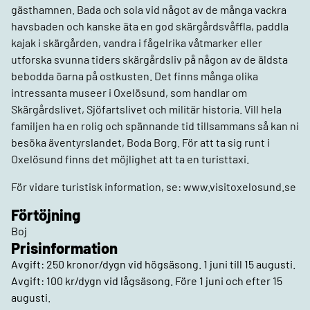
gästhamnen. Bada och sola vid något av de många vackra
havsbaden och kanske äta en god skärgårdsvåffla, paddla
kajak i skärgården, vandra i fågelrika våtmarker eller
utforska svunna tiders skärgårdsliv på någon av de äldsta
bebodda öarna på ostkusten. Det finns många olika
intressanta museer i Oxelösund, som handlar om
Skärgårdslivet, Sjöfartslivet och militär historia. Vill hela
familjen ha en rolig och spännande tid tillsammans så kan ni
besöka äventyrslandet, Boda Borg. För att ta sig runt i
Oxelösund finns det möjlighet att ta en turisttaxi.
För vidare turistisk information, se: www.visitoxelosund.se
Förtöjning
Boj
Prisinformation
Avgift: 250 kronor/dygn vid högsäsong. 1 juni till 15 augusti.
Avgift: 100 kr/dygn vid lågsäsong. Före 1 juni och efter 15
augusti.