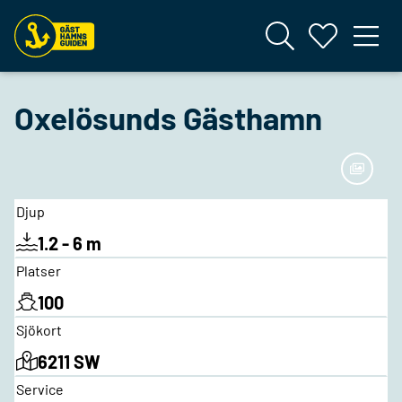
Oxelösunds Gästhamn
Djup
1.2 - 6 m
Platser
100
Sjökort
6211 SW
Service