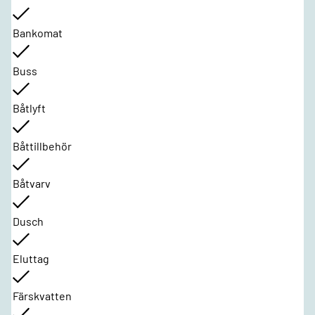
Bankomat
Buss
Båtlyft
Båttillbehör
Båtvarv
Dusch
Eluttag
Färskvatten