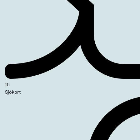
10
Sjökort