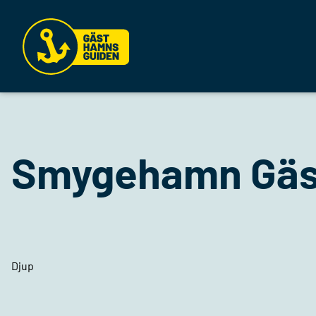
Smygehamn Gä
Djup