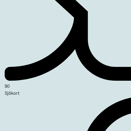
90
Sjökort