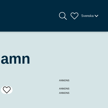
Svenska
hamn
ANNONS
ANNONS
Add
ANNONS
To
Favrites