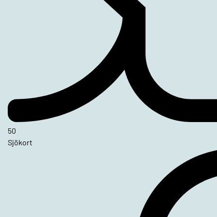
50
Sjökort