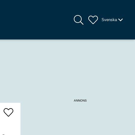
Svenska
ANNONS
Add
To
Favrites