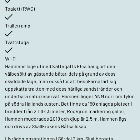
Toalett (RWC)
Trailerramp
Tvättstuga
Wi-Fi
Hamnens läge utmed Kattegatts E6:a har gjort den
välbesökt av gästande båtar, dels på grund av dess
skyddade läge, men också för att besökarna lärt sig
uppskatta trakten med dess härliga sandstränder och
underbara naturreservat. Hamnen ligger 4NM norr om Tylön
på södra Hallandskusten. Det finns ca 150 anlagda platser i
bredder från 2 till 4,5 meter. Röd/grön markering gäller.
Hamnen muddrades 2019 och djup är 2,5 m. Hamnen ägs
och drivs av Skallkrokens Båtsällskap.
Livräddningsstationen i Särdal 2 km. Skallbergets