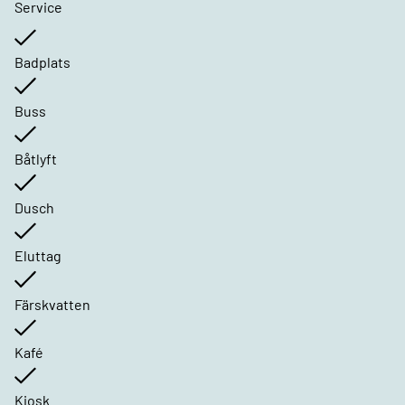
Service
Badplats
Buss
Båtlyft
Dusch
Eluttag
Färskvatten
Kafé
Kiosk