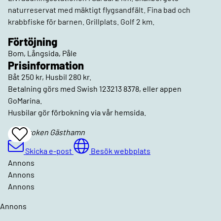
naturreservat med mäktigt flygsandfält. Fina bad och
krabbfiske för barnen. Grillplats. Golf 2 km.
Förtöjning
Bom, Långsida, Påle
Prisinformation
Båt 250 kr, Husbil 280 kr.
Betalning görs med Swish 123213 8378, eller appen
GoMarina.
Husbilar gör förbokning via vår hemsida.
Skallkroken Gästhamn
Add
To
Favrites
Skicka e-post
Besök webbplats
Annons
Annons
Annons
Annons