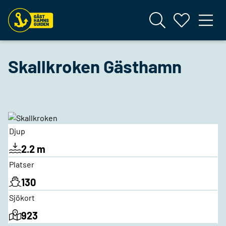
Skallkroken Gästhamn
Djup
2.2 m
Platser
130
Sjökort
923