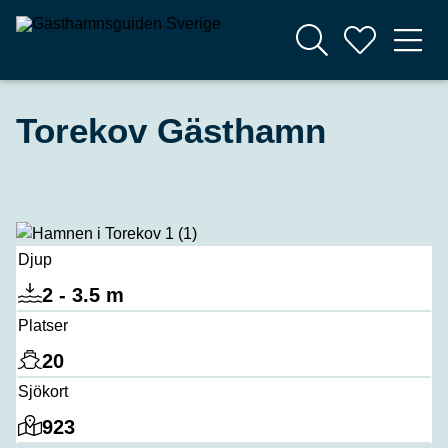
Torekov Gästhamn
Djup
2 - 3.5 m
Platser
20
Sjökort
923