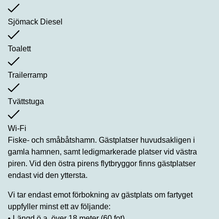
Sjömack Diesel
Toalett
Trailerramp
Tvättstuga
Wi-Fi
Fiske- och småbåtshamn. Gästplatser huvudsakligen i
gamla hamnen, samt ledigmarkerade platser vid västra
piren. Vid den östra pirens flytbryggor finns gästplatser
endast vid den yttersta.
Vi tar endast emot förbokning av gästplats om fartyget
uppfyller minst ett av följande:
• Längd ö.a. över 18 meter (60 fot)