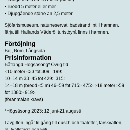
• Bredd 5 meter eller mer
• Djupgående större än 2,5 meter
Sjöfartsmuseum, naturreservat, badstrand intill hamnen,
färja till Hallands Väderö, turistbyrå finns i hamnen.
Förtöjning
Boj, Bom, Långsida
Prisinformation
Båtlängd Högsäsong* Övrig tid
<10 meter <33 fot 309:- 199:-
10–14 m 33–45 fot 429:- 315:-
14–18 m (bredd <5 m) 46–59 fot 715:- 475:- >18 meter >59
fot 1380:- 919:-
(föranmälan krävs)
*Högsäsong 2023: 12 juni-21 augusti
I avgiften ingår tillgång till dusch och toaletter, färskvatten,
el, tvättstuga och wifi.