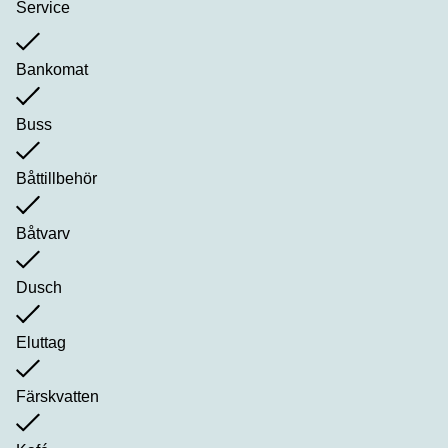
Service
Bankomat
Buss
Båttillbehör
Båtvarv
Dusch
Eluttag
Färskvatten