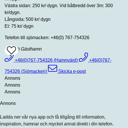
Västra sidan: 250 kr/ dygn. Vid båtbredd över 3m: 300
kr/dygn.
Långsida: 500 kr/ dygn
El: 75 kr/ dygn
Telefon till sjömacken: +46(0) 767-754326
Gräddö Gästhamn
Add
To
Favrites
+46(0)767-754326 (Hamnvärd)
+46(0)767-
754326 (Sjömacken)
Skicka e-post
Annons
Annons
Annons
Annons
Ladda ner vår nya app och få tillgång till information,
inspiration, hamnar och mycket annat direkt i din telefon.