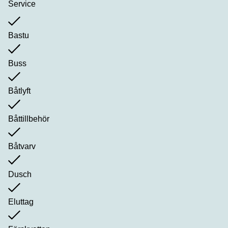
Service
Bastu
Buss
Båtlyft
Båttillbehör
Båtvarv
Dusch
Eluttag