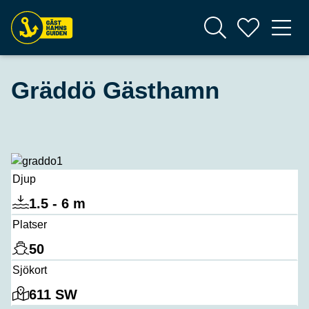
Gräddö Gästhamn
Djup
1.5 - 6 m
Platser
50
Sjökort
611 SW