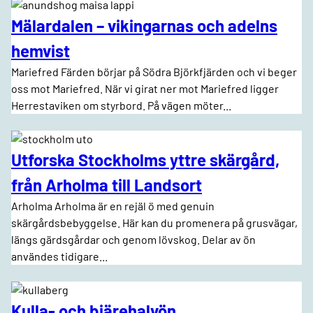
Mälardalen – vikingarnas och adelns
hemvist
Mariefred Färden börjar på Södra Björkfjärden och vi beger
oss mot Mariefred. När vi girat ner mot Mariefred ligger
Herrestaviken om styrbord. På vägen möter...
Utforska Stockholms yttre skärgård,
från Arholma till Landsort
Arholma Arholma är en rejäl ö med genuin
skärgårdsbebyggelse. Här kan du promenera på grusvägar,
längs gärdsgårdar och genom lövskog. Delar av ön
användes tidigare...
Kulla- och bjärehalvön