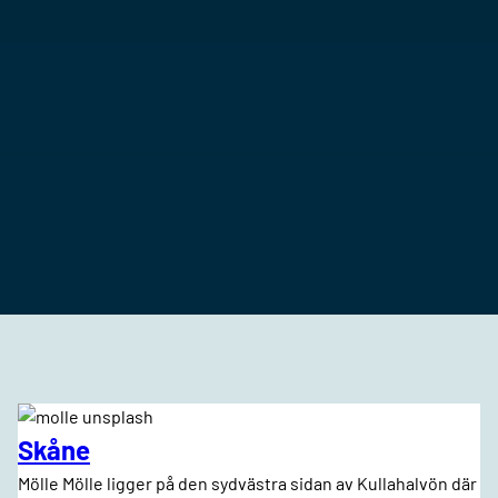
Skåne
Mölle Mölle ligger på den sydvästra sidan av Kullahalvön där