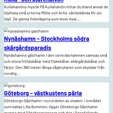
Kullahalvöns mystik På Kullahalvön hittar du bland annat de
idylliska små orterna Mölle och Arild, världskända för sin
idyll. De gamla fiskelägena som lever kvar,...
Nynäshamn – Stockholms södra
skärgårdsparadis
Nynäshamns gästhamn I den centrala hamnen samsas små
och stora fritidsbåtar med fiskebåtar, skärgårdsbåtar och
färjor. Den 380 meter långa vågbrytaren som skyddar från
nordlig...
Göteborg – västkustens pärla
Göteborgs Gästhamn I norra delen av staden, i området
som kallas ­Lilla Bommen, ligger Göteborgs Gästhamn
granne med Göteborgsoperan och den i ögonfallande